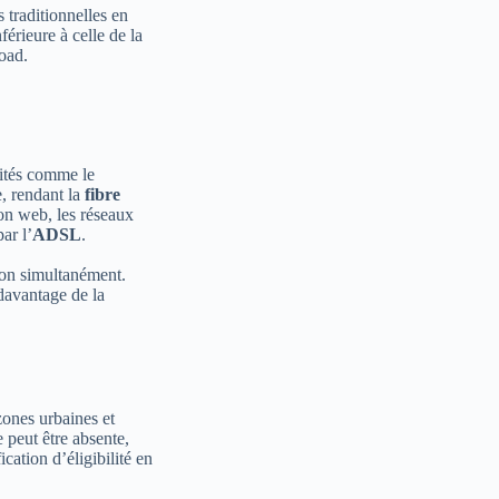
s traditionnelles en
érieure à celle de la
oad.
vités comme le
e, rendant la
fibre
ion web, les réseaux
ar l’
ADSL
.
ion simultanément.
davantage de la
zones urbaines et
e peut être absente,
ication d’éligibilité en