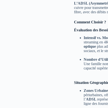
L’ADSL (Asymmetric 
cuivre pour transmettre
fibre, avec des débit
Comment Choisir ?
Évaluation des Besoi
Intensif vs. Mo
streaming en 4K,
optique
plus ada
sociaux, et le s
Nombre d’Utili
Une famille nom
capacité supéri
Situation Géographiq
Zones Urbaines
périurbaines, of
l’
ADSL
représe
ligne des fourni