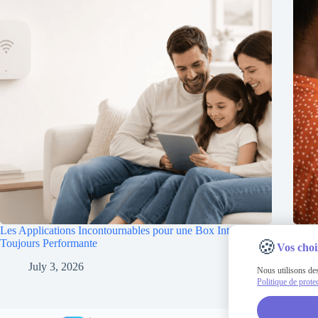
Les Applications Incontournables pour une Box Internet
Les A
🍪
Toujours Performante
Toujo
Vos choi
July 3, 2026
Nous utilisons des
Politique de prote