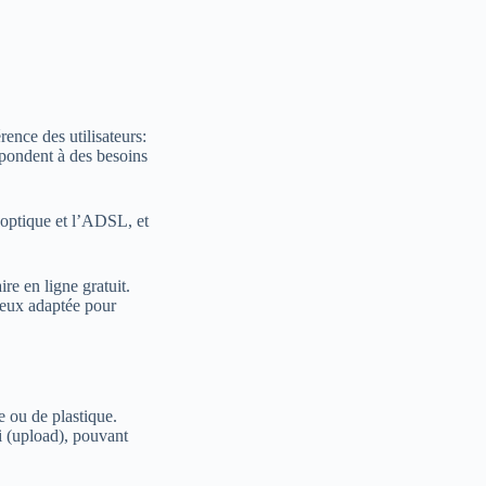
ence des utilisateurs:
épondent à des besoins
e optique et l’ADSL, et
re en ligne gratuit.
ieux adaptée pour
re ou de plastique.
i (upload), pouvant