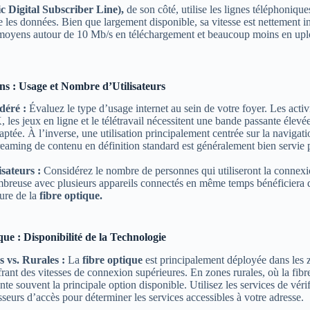
Digital Subscriber Line),
de son côté, utilise les lignes téléphonique
 les données. Bien que largement disponible, sa vitesse est nettement inf
s moyens autour de 10 Mb/s en téléchargement et beaucoup moins en upl
ns : Usage et Nombre d’Utilisateurs
déré :
Évaluez le type d’usage internet au sein de votre foyer. Les acti
 les jeux en ligne et le télétravail nécessitent une bande passante élevé
ptée. À l’inverse, une utilisation principalement centrée sur la navigat
treaming de contenu en définition standard est généralement bien servie p
sateurs :
Considérez le nombre de personnes qui utiliseront la connex
breuse avec plusieurs appareils connectés en même temps bénéficiera 
eure de la
fibre optique.
ue : Disponibilité de la Technologie
 vs. Rurales :
La
fibre optique
est principalement déployée dans les 
frant des vitesses de connexion supérieures. En zones rurales, où la fibr
nte souvent la principale option disponible. Utilisez les services de vérif
sseurs d’accès pour déterminer les services accessibles à votre adresse.