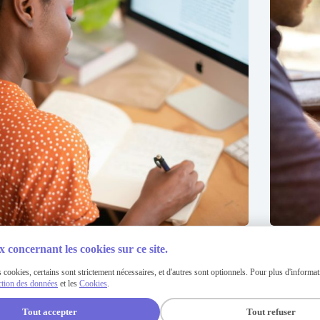
pplications Incontournables pour une Box Internet
Le Regroup
urs Performante
Avantages 
x concernant les cookies sur ce site.
June 4, 2024
May
 cookies, certains sont strictement nécessaires, et d'autres sont optionnels. Pour plus d'informati
ction des données
et les
Cookies
.
Tout accepter
Tout refuser