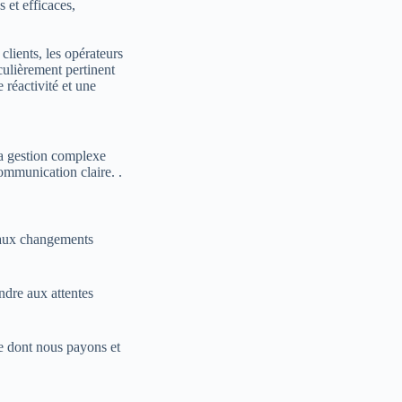
 et efficaces,
 clients, les opérateurs
culièrement pertinent
réactivité et une
La gestion complexe
ommunication claire. .
r aux changements
ndre aux attentes
e dont nous payons et