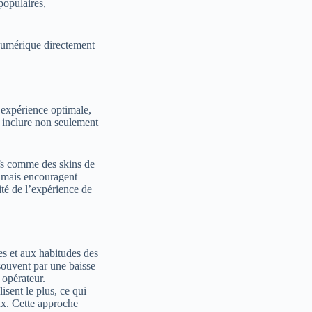
populaires,
e numérique directement
 expérience optimale,
t inclure non seulement
ifs comme des skins de
s mais encouragent
ité de l’expérience de
es et aux habitudes des
t souvent par une baisse
 opérateur.
sent le plus, ce qui
ux. Cette approche