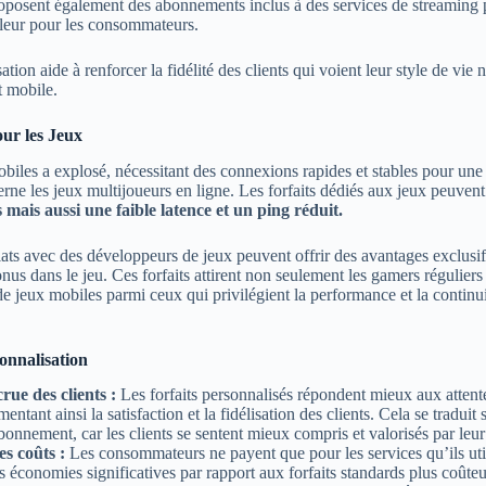
roposent également des abonnements inclus à des services de streaming 
aleur pour les consommateurs.
sation aide à renforcer la fidélité des clients qui voient leur style de vi
t mobile.
our les Jeux
iles a explosé, nécessitant des connexions rapides et stables pour une
erne les jeux multijoueurs en ligne. Les forfaits dédiés aux jeux peuven
s mais aussi une faible latence et un ping réduit.
iats avec des développeurs de jeux peuvent offrir des avantages exclus
us dans le jeu. Ces forfaits attirent non seulement les gamers régulier
e jeux mobiles parmi ceux qui privilégient la performance et la continu
onnalisation
rue des clients :
Les forfaits personnalisés répondent mieux aux attent
mentant ainsi la satisfaction et la fidélisation des clients. Cela se tradui
onnement, car les clients se sentent mieux compris et valorisés par leur
s coûts :
Les consommateurs ne payent que pour les services qu’ils utili
 économies significatives par rapport aux forfaits standards plus coûte